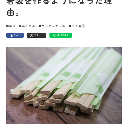
箸袋を作るようになった理
由。
#エコ
#エシカル
#サスティナブル
#マイ箸袋
シェア
ツイート
LINEで送る