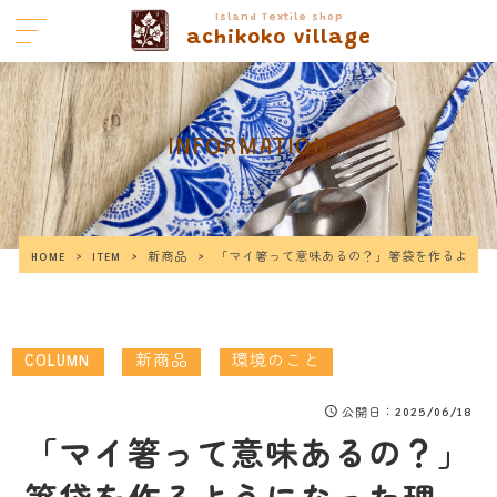
Island Textile shop
achikoko village
INFORMATION
HOME
>
ITEM
>
新商品
>
「マイ箸って意味あるの？」箸袋を作るように
COLUMN
新商品
環境のこと
：2025/06/18
公開日
「マイ箸って意味あるの？」