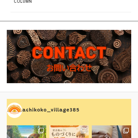
COLUMN
achikoko_village385