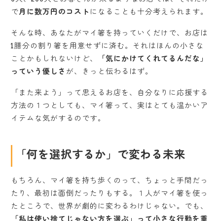
で
月に数万円のコスト
になることも十分考えられます。
そんな時、あなたがマイ箸を持っていくだけで、お店は
1膳分の割り箸を用意せずに済む。それはほんの小さな
ことかもしれないけど、
「気にかけてくれてるんだな」
っていう優しさ
が、きっと伝わるはず。
「また来よう」って思えるお店を、自分なりに応援する
方法の１つとしても、マイ箸って、実はとても温かいア
イテムな気がするのです。
「何を選択するか」で変わる未来
もちろん、マイ箸を持ち歩くのって、ちょっと手間だっ
たり、最初は面倒だったりもする。１人がマイ箸を使っ
たところで、世界が劇的に変わるわけじゃない。でも、
「私は使い捨てじゃない方を選ぶ」って小さな行動を重