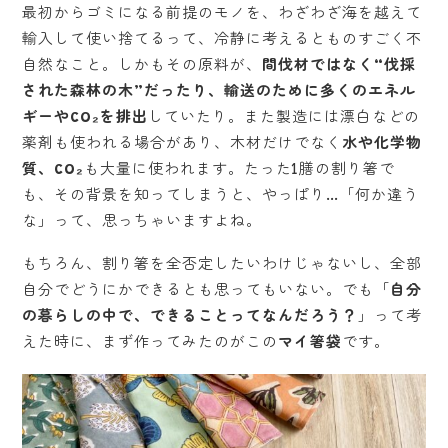
最初からゴミになる前提のモノを、わざわざ海を越えて
輸入して使い捨てるって、冷静に考えるとものすごく不
自然なこと。しかもその原料が、
間伐材ではなく“伐採
された森林の木”
だったり、輸送のために
多くのエネル
ギーやCO₂を排出
していたり。また製造には漂白などの
薬剤も使われる場合があり、木材だけでなく
水や化学物
質、CO₂
も大量に使われます。たった1膳の割り箸で
も、その背景を知ってしまうと、やっぱり…「何か違う
な」って、思っちゃいますよね。
もちろん、割り箸を全否定したいわけじゃないし、全部
自分でどうにかできるとも思ってもいない。でも「
自分
の暮らしの中で、できることってなんだろう？
」って考
えた時に、まず作ってみたのがこの
マイ箸袋
です。