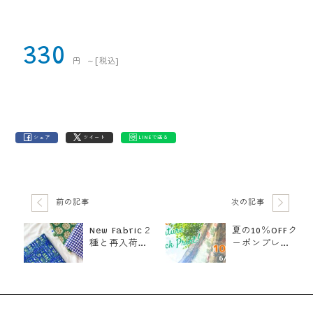
「エコラップ」がご自宅で手作りできるキット。蜜ろ
う or ソイワックスがセットになっていて、 アイロン
があれば簡単に仕上がります…
330
円
～
[税込]
シェア
ツイート
LINEで送る
前の記事
次の記事
New Fabric２
夏の10％OFFク
種と再入荷の
ーポンプレゼ
おしらせ
ント