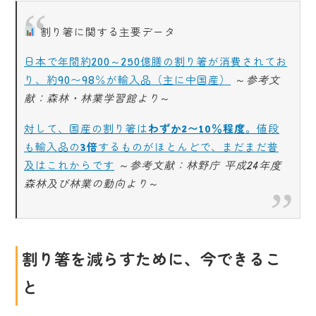
割り箸に関する主要データ
日本で年間約200～250億膳の割り箸が消費されてお
り、約90〜98％が輸入品（主に中国産）
～
参考文
献：森林・林業学習館より
～
対して、国産の割り箸は
わずか2〜10％程度
。値段
も輸入品の
3倍
するものがほとんどで、まだまだ普
及はこれからです
～
参考文献：林野庁 平成24年度
森林及び林業の動向より
～
割り箸を減らすために、今できるこ
と