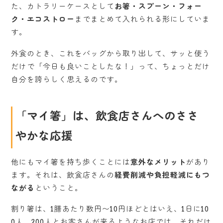
た、カトラリーケースとして
お箸・スプーン・フォー
ク・エコストロー
までまとめて入れられる形にしていま
す。
外食のとき、これをバッグから取り出して、サッと使う
だけで「今日も良いことしたな！」って、ちょっとだけ
自分を誇らしく思えるのです。
「マイ箸」は、飲食店さんへのささ
やかな応援
他にもマイ箸を持ち歩くことには
意外なメリット
があり
ます。それは、飲食店さんの
経費削減や負担軽減にもつ
ながる
ということ。
割り箸は、1膳あたり数円〜10円ほどとはいえ、1日に10
0人、200人とお客さんが来るようなお店では、それだけ