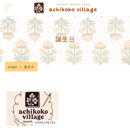
Island Textile shop
achikoko village
誕生日
HOME
>
誕生日
2025/05/05