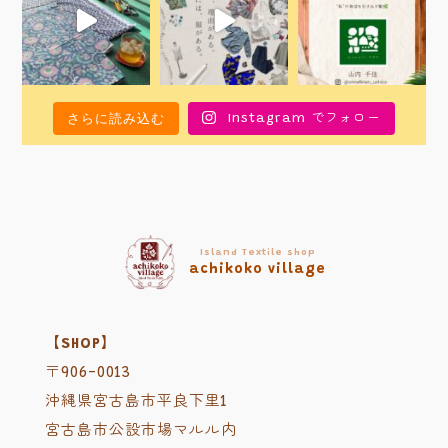
さらに読み込む
Instagram でフォロー
Island Textile shop
achikoko village
【SHOP】
〒906-0013
沖縄県宮古島市平良下里1
宮古島市公設市場マルル内